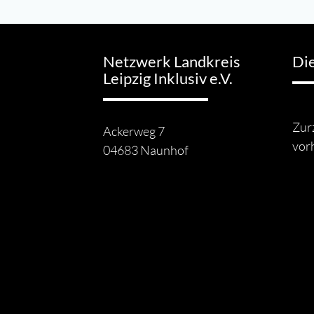
Netzwerk Landkreis
Di
Leipzig Inklusiv e.V.
Zurz
Ackerweg 7
vor
04683 Naunhof