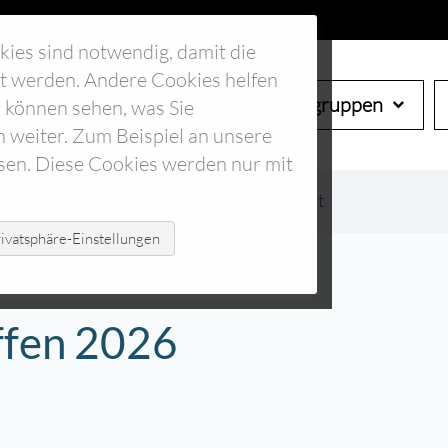
kies sind notwendig, damit die
tet werden. Andere Cookies helfen
Start
Verein
Arbeitsgruppen
 können sehen, was Sie
h weiter. Zum Beispiel an unsere
sen. Diese Cookies werden nur mit
taltungskalender
Event Detailansicht
ivatsphäre-Einstellungen
ffen 2026