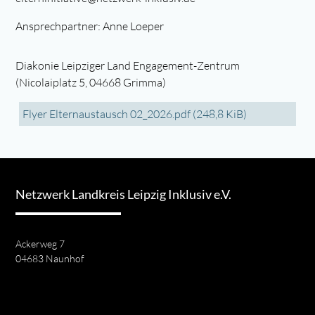
Ansprechpartner: Anne Loeper
Diakonie Leipziger Land Engagement-Zentrum
(Nicolaiplatz 5, 04668 Grimma)
Flyer Elternaustausch 02_2026.pdf
(248,8 KiB)
Netzwerk Landkreis Leipzig Inklusiv e.V.
Ackerweg 7
04683 Naunhof