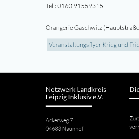
Tel.: 0160 91559315
Orangerie Gaschwitz (Hauptstraß
Veranstaltungsflyer Krieg und Fri
Netzwerk Landkreis
Di
Leipzig Inklusiv e.V.
Zurz
Ackerweg 7
vor
04683 Naunhof