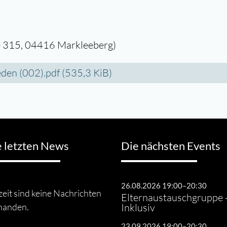
e 315, 04416 Markleeberg)
eden (002).pdf
(535,3 KiB)
e letzten News
Die nächsten Events
26.08.2026 19:00–20:30
eit sind keine Nachrichten
Elternaustauschgruppe 
handen.
Inklusiv
23.09.2026 19:00–20:30