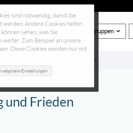
kies sind notwendig, damit die
tet werden. Andere Cookies helfen
Start
Verein
Arbeitsgruppen
 können sehen, was Sie
h weiter. Zum Beispiel an unsere
sen. Diese Cookies werden nur mit
taltungskalender
Event Detailansicht
ivatsphäre-Einstellungen
 und Frieden